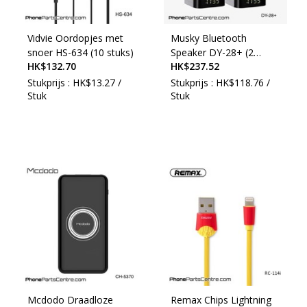
Vidvie Oordopjes met
Musky Bluetooth
snoer HS-634 (10 stuks)
Speaker DY-28+ (2
HK$132.70
HK$237.52
stuks)
Stukprijs : HK$13.27 /
Stukprijs : HK$118.76 /
Stuk
Stuk
Mcdodo Draadloze
Remax Chips Lightning