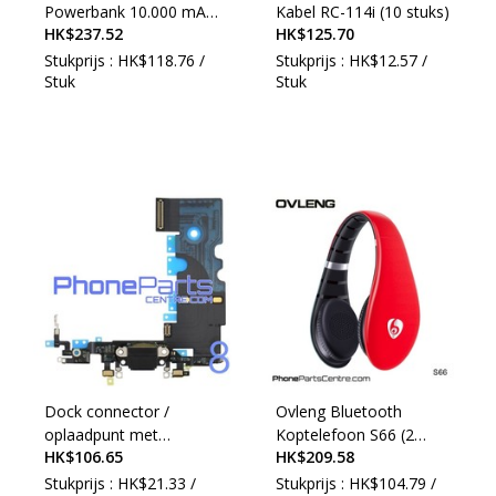
Powerbank 10.000 mAh
Kabel RC-114i (10 stuks)
HK$237.52
HK$125.70
- Sharp series CH-5370
(2 stuks)
Stukprijs : HK$118.76 /
Stukprijs : HK$12.57 /
Stuk
Stuk
Dock connector /
Ovleng Bluetooth
oplaadpunt met
Koptelefoon S66 (2
HK$106.65
HK$209.58
microfoon voor iPhone
stuks)
8 (5 pcs)
Stukprijs : HK$21.33 /
Stukprijs : HK$104.79 /