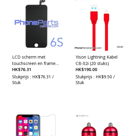
LCD scherm met
Yison Lightning Kabel
touchscreen en frame
CB-02i (20 stuks)
HK$76.31
HK$190.00
premium kwaliteit voor
iPhone 6S
Stukprijs : HK$76.31 /
Stukprijs : HK$9.50 /
Stuk
Stuk