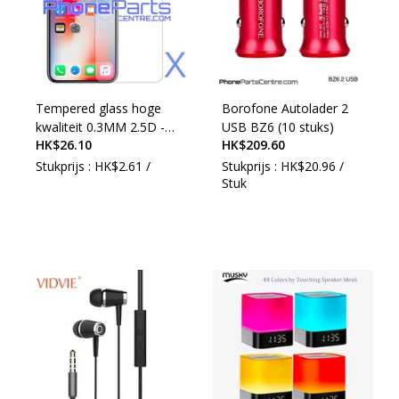
Tempered glass hoge
Borofone Autolader 2
kwaliteit 0.3MM 2.5D -
USB BZ6 (10 stuks)
HK$26.10
HK$209.60
winkelverpakking voor
voorkant iPhone X (10
Stukprijs : HK$2.61 /
Stukprijs : HK$20.96 /
stuks)
Stuk