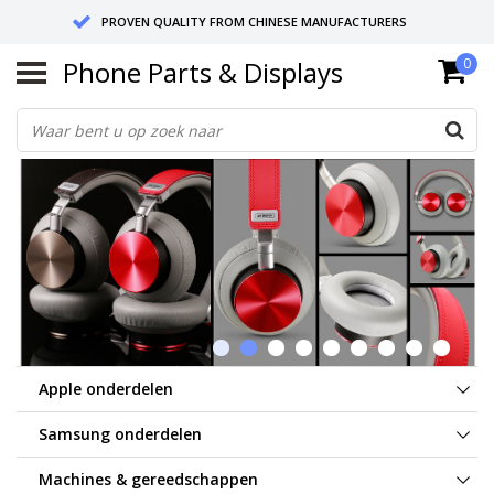
PROVEN QUALITY FROM CHINESE MANUFACTURERS
Phone Parts & Displays
0
SEND RETURNS TO GERMANY OR NETHERLANDS
10 DAY SHIPPING
Apple onderdelen
Samsung onderdelen
Machines & gereedschappen