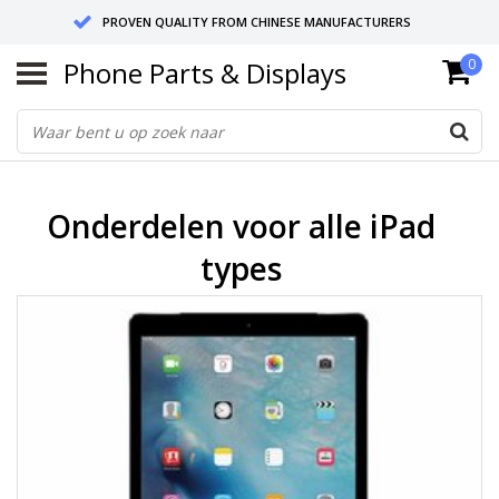
PROVEN QUALITY FROM CHINESE MANUFACTURERS
Phone Parts & Displays
0
SEND RETURNS TO GERMANY OR NETHERLANDS
10 DAY SHIPPING
Onderdelen voor alle iPad
types