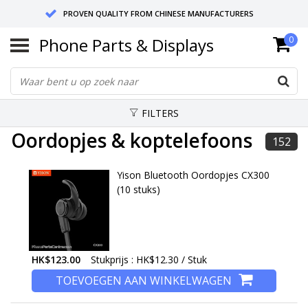
PROVEN QUALITY FROM CHINESE MANUFACTURERS
Phone Parts & Displays
0
SEND RETURNS TO GERMANY OR NETHERLANDS
10 DAY SHIPPING
FILTERS
Oordopjes & koptelefoons
152
Yison Bluetooth Oordopjes CX300
(10 stuks)
HK$123.00
Stukprijs : HK$12.30 / Stuk
TOEVOEGEN AAN WINKELWAGEN