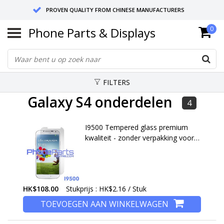
PROVEN QUALITY FROM CHINESE MANUFACTURERS
Phone Parts & Displays
0
SEND RETURNS TO GERMANY OR NETHERLANDS
10 DAY SHIPPING
FILTERS
Galaxy S4 onderdelen
4
I9500 Tempered glass premium
kwaliteit - zonder verpakking voor
Galaxy S4 (2013) - I9500 (50 stuks)
HK$108.00
Stukprijs : HK$2.16 / Stuk
TOEVOEGEN AAN WINKELWAGEN