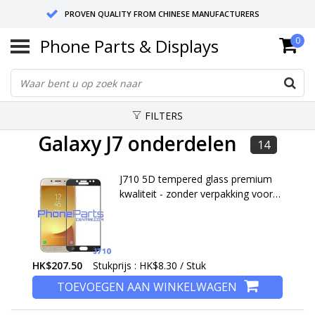
PROVEN QUALITY FROM CHINESE MANUFACTURERS
Phone Parts & Displays
0
SEND RETURNS TO GERMANY OR NETHERLANDS
10 DAY SHIPPING
FILTERS
Galaxy J7 onderdelen
14
J710 5D tempered glass premium
kwaliteit - zonder verpakking voor
Galaxy J7 (2016) - J710 (25 stuks)
HK$207.50
Stukprijs : HK$8.30 / Stuk
TOEVOEGEN AAN WINKELWAGEN