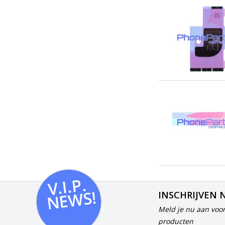
V.I.
P.
N
E
W
S!
INSCHRIJVEN 
Meld je nu aan voor
producten