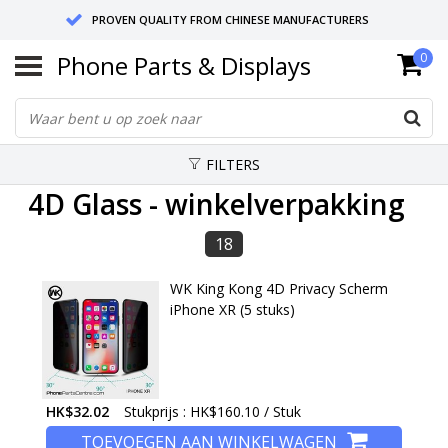
PROVEN QUALITY FROM CHINESE MANUFACTURERS
Phone Parts & Displays
0
SEND RETURNS TO GERMANY OR NETHERLANDS
10 DAY SHIPPING
FILTERS
4D Glass - winkelverpakking
18
WK King Kong 4D Privacy Scherm
iPhone XR (5 stuks)
HK$32.02
Stukprijs : HK$160.10 / Stuk
TOEVOEGEN AAN WINKELWAGEN