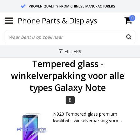
PROVEN QUALITY FROM CHINESE MANUFACTURERS
Phone Parts & Displays
0
SEND RETURNS TO GERMANY OR NETHERLANDS
10 DAY SHIPPING
FILTERS
Tempered glass -
winkelverpakking voor alle
types Galaxy Note
8
N920 Tempered glass premium
kwaliteit - winkelverpakking voor
Galaxy Note 5 (2015) - N920 (10
stuks)