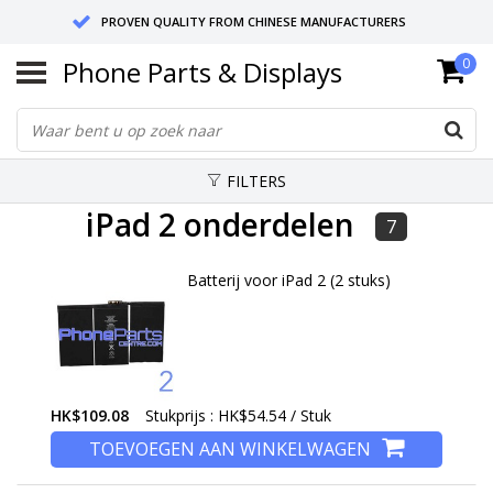
PROVEN QUALITY FROM CHINESE MANUFACTURERS
Phone Parts & Displays
0
SEND RETURNS TO GERMANY OR NETHERLANDS
10 DAY SHIPPING
FILTERS
iPad 2 onderdelen
7
Batterij voor iPad 2 (2 stuks)
HK$109.08
Stukprijs : HK$54.54 / Stuk
TOEVOEGEN AAN WINKELWAGEN