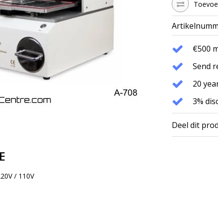
Toevoeg
Artikelnumm
€500 
Send r
20 year
3% dis
Deel dit pro
E
220V / 110V