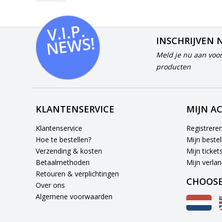
V.I.
P.
N
E
W
S!
INSCHRIJVEN 
Meld je nu aan voor
producten
KLANTENSERVICE
MIJN A
Klantenservice
Registrere
Hoe te bestellen?
Mijn bestel
Verzending & kosten
Mijn ticket
Betaalmethoden
Mijn verlang
Retouren & verplichtingen
CHOOSE
Over ons
Algemene voorwaarden