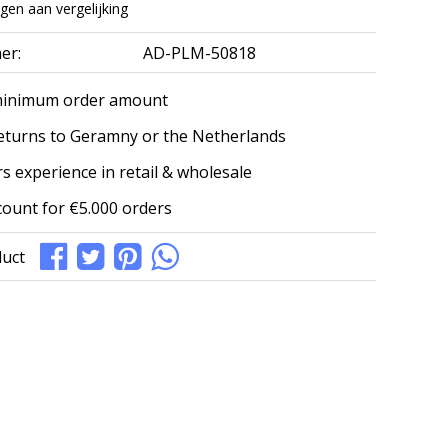
en aan vergelijking
er:
AD-PLM-50818
minimum order amount
eturns to Geramny or the Netherlands
s experience in retail & wholesale
count for €5.000 orders
duct