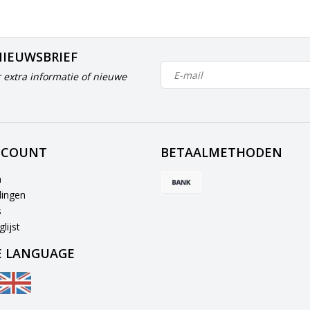
NIEUWSBRIEF
 extra informatie of nieuwe
CCOUNT
BETAALMETHODEN
n
lingen
s
lijst
 LANGUAGE