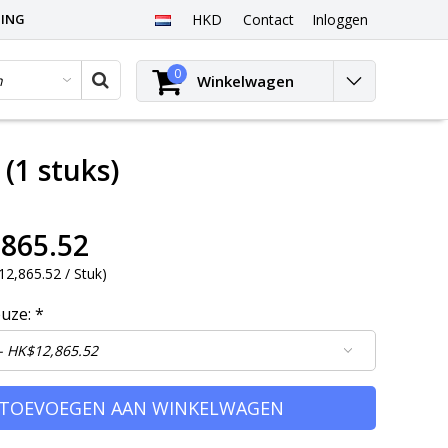
PING
HKD
Contact
Inloggen
0
Winkelwagen
(1 stuks)
865.52
2,865.52 / Stuk
)
euze:
*
TOEVOEGEN AAN WINKELWAGEN