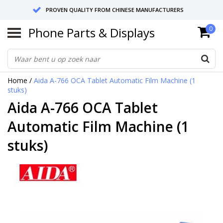
PROVEN QUALITY FROM CHINESE MANUFACTURERS
Phone Parts & Displays
0
SEND RETURNS TO GERMANY OR NETHERLANDS
10 DAY SHIPPING
Home
/
Aida A-766 OCA Tablet Automatic Film Machine (1
stuks)
Aida A-766 OCA Tablet
Automatic Film Machine (1
stuks)