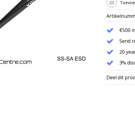
Toevoeg
Artikelnumm
€500 
Send r
20 year
3% dis
Deel dit pro