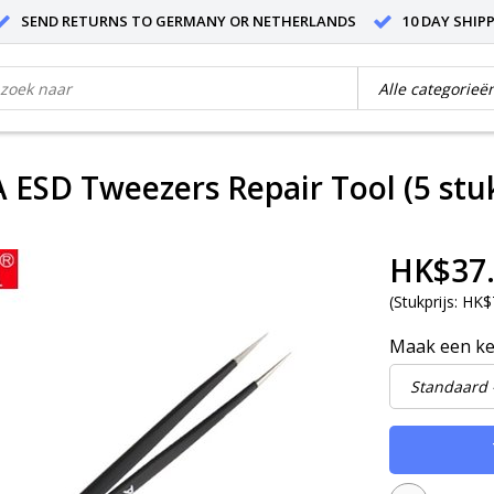
SEND RETURNS TO GERMANY OR NETHERLANDS
10 DAY SHIP
A ESD Tweezers Repair Tool (5 stu
HK$37
(
Stukprijs:
HK$7
Maak een k