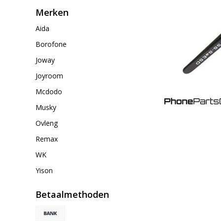
Merken
Aida
Borofone
Joway
Joyroom
Mcdodo
Musky
Ovleng
Remax
WK
Yison
Betaalmethoden