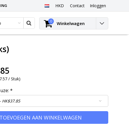
PING
HKD
Contact
Inloggen
0
Winkelwagen
ks)
.85
.57 / Stuk
)
euze:
*
TOEVOEGEN AAN WINKELWAGEN