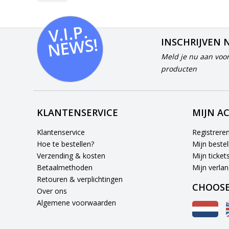
V.I.
P.
N
E
W
S!
INSCHRIJVEN 
Meld je nu aan voor
producten
KLANTENSERVICE
MIJN A
Klantenservice
Registrere
Hoe te bestellen?
Mijn bestel
Verzending & kosten
Mijn ticket
Betaalmethoden
Mijn verlang
Retouren & verplichtingen
CHOOSE
Over ons
Algemene voorwaarden