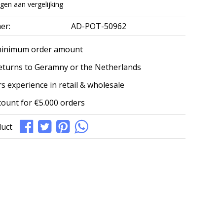
en aan vergelijking
er:
AD-POT-50962
minimum order amount
eturns to Geramny or the Netherlands
s experience in retail & wholesale
count for €5.000 orders
duct