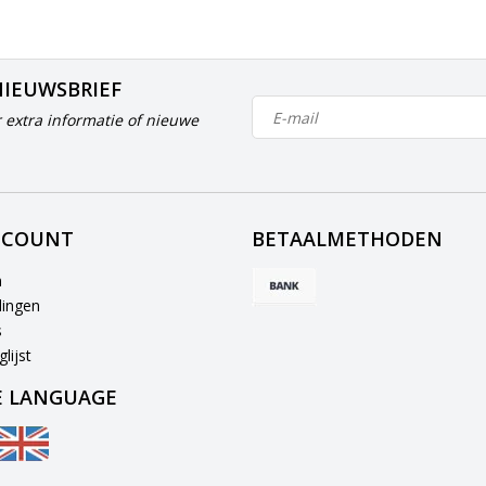
NIEUWSBRIEF
 extra informatie of nieuwe
CCOUNT
BETAALMETHODEN
n
lingen
s
lijst
 LANGUAGE