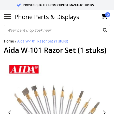
PROVEN QUALITY FROM CHINESE MANUFACTURERS
Phone Parts & Displays
0
SEND RETURNS TO GERMANY OR NETHERLANDS
10 DAY SHIPPING
Home
/
Aida W-101 Razor Set (1 stuks)
Aida W-101 Razor Set (1 stuks)