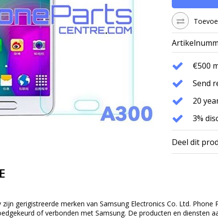
Toevoeg
Artikelnumm
€500 
Send r
20 year
3% dis
Deel dit pro
E
ijn gerigistreerde merken van Samsung Electronics Co. Ltd. Phone Pa
oedgekeurd of verbonden met Samsung. De producten en diensten aang