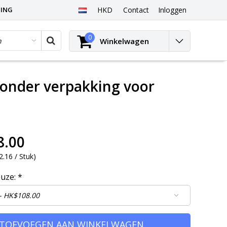
PING
HKD
Contact
Inloggen
0
Winkelwagen
zonder verpakking voor
8.00
.16 / Stuk
)
euze:
*
TOEVOEGEN AAN WINKELWAGEN