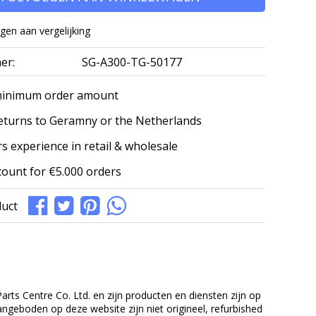
en aan vergelijking
er:
SG-A300-TG-50177
minimum order amount
eturns to Geramny or the Netherlands
s experience in retail & wholesale
count for €5.000 orders
duct
rts Centre Co. Ltd. en zijn producten en diensten zijn op
eboden op deze website zijn niet origineel, refurbished