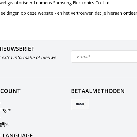
el geautoriseerd namens Samsung Electronics Co. Ltd.
beeldingen op deze website - en het vertrouwen dat je hieraan ontle
NIEUWSBRIEF
 extra informatie of nieuwe
CCOUNT
BETAALMETHODEN
n
lingen
s
lijst
 LANGUAGE