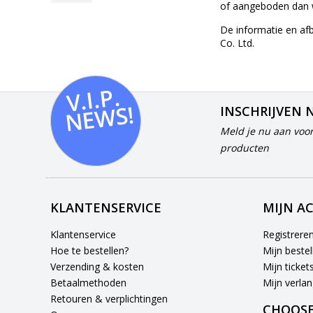
of aangeboden dan w
De informatie en af
Co. Ltd.
V.I.
P.
N
E
W
S!
INSCHRIJVEN 
Meld je nu aan voor
producten
KLANTENSERVICE
MIJN A
Klantenservice
Registrere
Hoe te bestellen?
Mijn bestel
Verzending & kosten
Mijn ticket
Betaalmethoden
Mijn verlang
Retouren & verplichtingen
CHOOSE