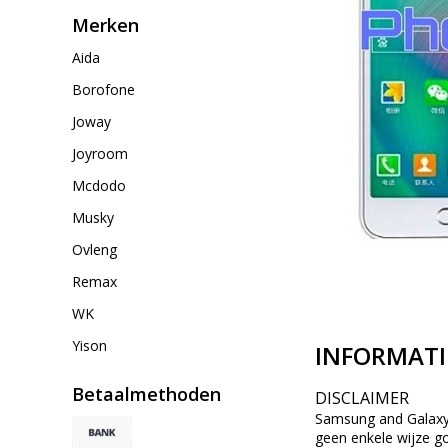
Merken
Aida
Borofone
Joway
Joyroom
Mcdodo
Musky
Ovleng
Remax
WK
Yison
INFORMATI
Betaalmethoden
DISCLAIMER
Samsung and Galaxy z
geen enkele wijze g