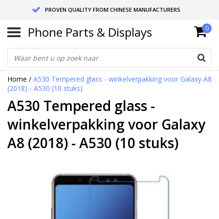
PROVEN QUALITY FROM CHINESE MANUFACTURERS
Phone Parts & Displays
0
SEND RETURNS TO GERMANY OR NETHERLANDS
10 DAY SHIPPING
Home
/
A530 Tempered glass - winkelverpakking voor Galaxy A8
(2018) - A530 (10 stuks)
A530 Tempered glass -
winkelverpakking voor Galaxy
A8 (2018) - A530 (10 stuks)