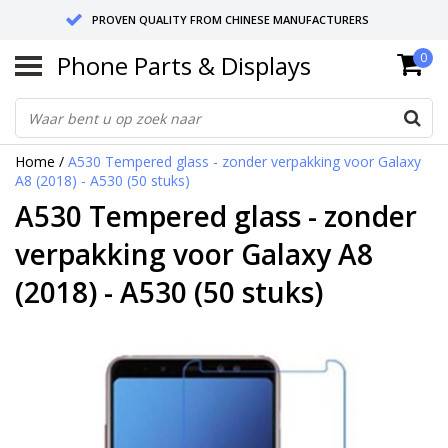
PROVEN QUALITY FROM CHINESE MANUFACTURERS
Phone Parts & Displays
0
SEND RETURNS TO GERMANY OR NETHERLANDS
10 DAY SHIPPING
Home
/
A530 Tempered glass - zonder verpakking voor Galaxy
A8 (2018) - A530 (50 stuks)
A530 Tempered glass - zonder
verpakking voor Galaxy A8
(2018) - A530 (50 stuks)