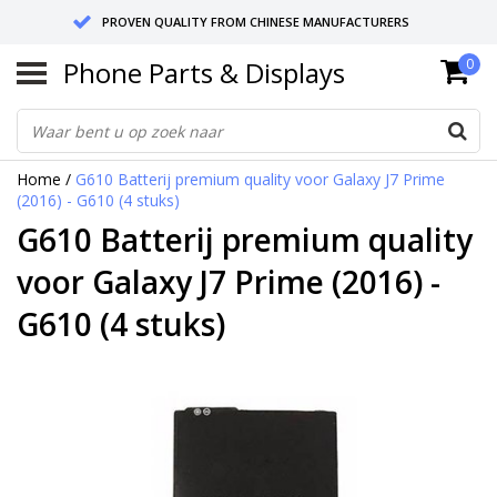
PROVEN QUALITY FROM CHINESE MANUFACTURERS
Phone Parts & Displays
0
SEND RETURNS TO GERMANY OR NETHERLANDS
10 DAY SHIPPING
Home
/
G610 Batterij premium quality voor Galaxy J7 Prime
(2016) - G610 (4 stuks)
G610 Batterij premium quality
voor Galaxy J7 Prime (2016) -
G610 (4 stuks)