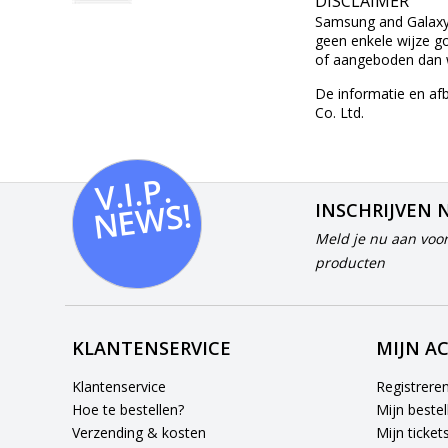
DISCLAIMER
Samsung and Galaxy z
geen enkele wijze g
of aangeboden dan w
De informatie en af
Co. Ltd.
V.I.
P.
N
E
W
S!
INSCHRIJVEN 
Meld je nu aan voor
producten
KLANTENSERVICE
MIJN A
Klantenservice
Registrere
Hoe te bestellen?
Mijn bestel
Verzending & kosten
Mijn ticket