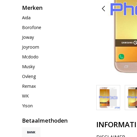
Merken
Aida
Borofone
Joway
Joyroom
Mcdodo
Musky
Ovleng
Remax
WK
Yison
Betaalmethoden
INFORMATI