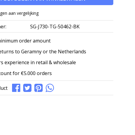
en aan vergelijking
er:
SG-J730-TG-50462-BK
minimum order amount
eturns to Geramny or the Netherlands
s experience in retail & wholesale
count for €5.000 orders
duct