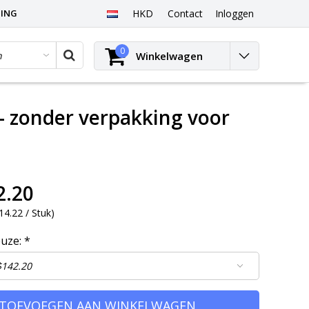
PING
HKD
Contact
Inloggen
0
Winkelwagen
- zonder verpakking voor
2.20
4.22 / Stuk
)
euze:
*
TOEVOEGEN AAN WINKELWAGEN