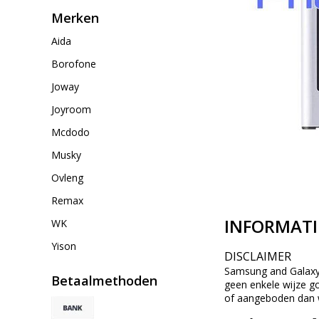
Merken
Aida
Borofone
Joway
Joyroom
Mcdodo
Musky
Ovleng
Remax
INFORMATI
WK
Yison
DISCLAIMER
Samsung and Galaxy z
Betaalmethoden
geen enkele wijze g
of aangeboden dan w