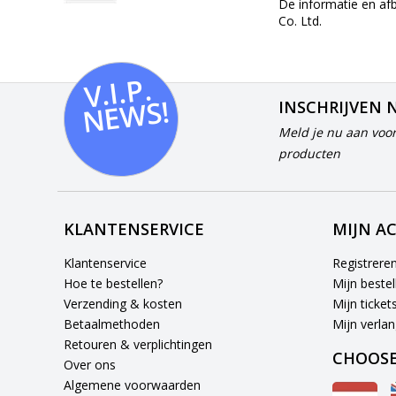
De informatie en af
Co. Ltd.
V.I.
P.
N
E
W
S!
INSCHRIJVEN 
Meld je nu aan voor
producten
KLANTENSERVICE
MIJN A
Klantenservice
Registrere
Hoe te bestellen?
Mijn bestel
Verzending & kosten
Mijn ticket
Betaalmethoden
Mijn verlang
Retouren & verplichtingen
CHOOSE
Over ons
Algemene voorwaarden