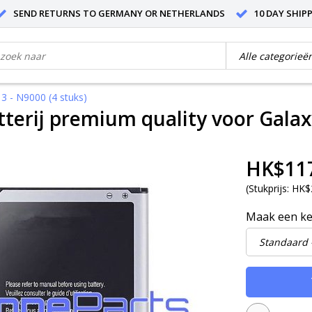
SEND RETURNS TO GERMANY OR NETHERLANDS
10 DAY SHIP
3 - N9000 (4 stuks)
terij premium quality voor Galaxy
HK$11
(
Stukprijs:
HK$2
Maak een k