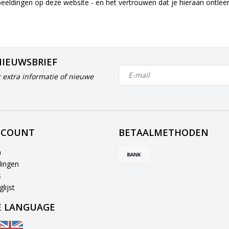
beeldingen op deze website - en het vertrouwen dat je hieraan ontle
NIEUWSBRIEF
 extra informatie of nieuwe
CCOUNT
BETAALMETHODEN
n
lingen
s
lijst
 LANGUAGE