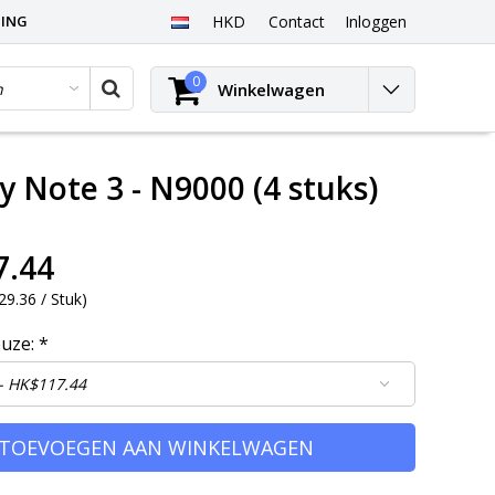
PING
HKD
Contact
Inloggen
0
Winkelwagen
 Note 3 - N9000 (4 stuks)
7.44
9.36 / Stuk
)
euze:
*
TOEVOEGEN AAN WINKELWAGEN