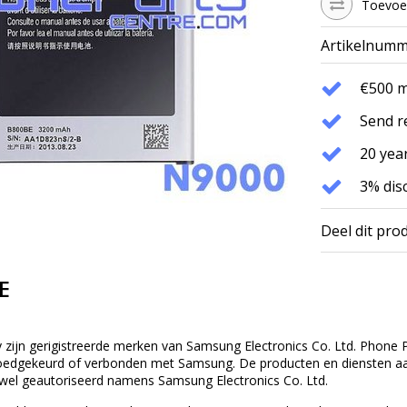
Toevoeg
Artikelnumm
€500 
Send r
20 year
3% dis
Deel dit pro
E
ijn gerigistreerde merken van Samsung Electronics Co. Ltd. Phone Pa
oedgekeurd of verbonden met Samsung. De producten en diensten aang
el geautoriseerd namens Samsung Electronics Co. Ltd.