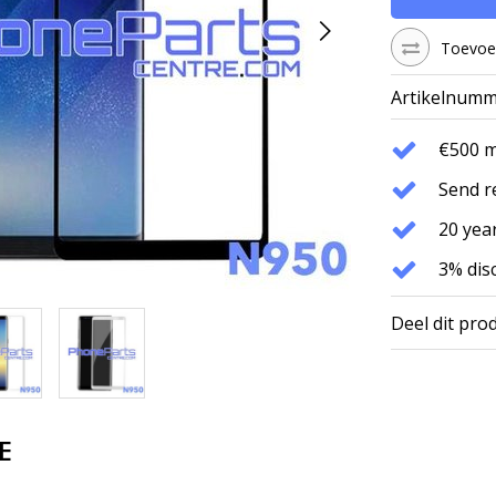
Toevoeg
Artikelnumm
€500 
Send r
20 year
3% dis
Deel dit pro
E