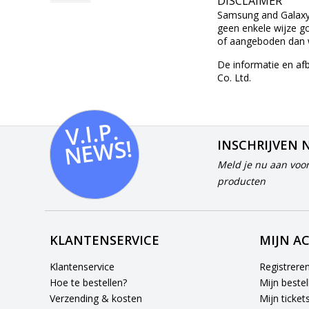
DISCLAIMER
Samsung and Galaxy z
geen enkele wijze g
of aangeboden dan w
De informatie en af
Co. Ltd.
V.I.
P.
N
E
W
S!
INSCHRIJVEN 
Meld je nu aan voor
producten
KLANTENSERVICE
MIJN A
Klantenservice
Registrere
Hoe te bestellen?
Mijn bestel
Verzending & kosten
Mijn ticket