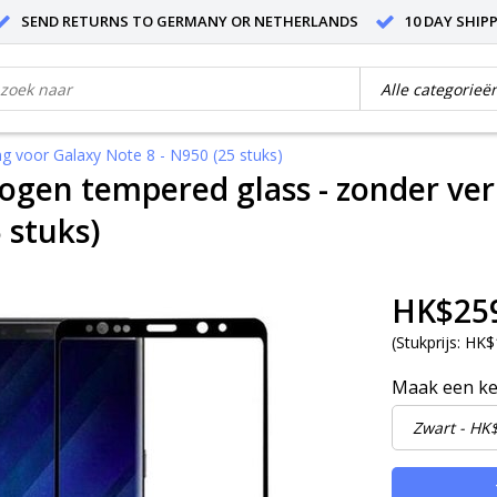
SEND RETURNS TO GERMANY OR NETHERLANDS
10 DAY SHIP
g voor Galaxy Note 8 - N950 (25 stuks)
gen tempered glass - zonder ver
 stuks)
HK$25
(
Stukprijs:
HK$1
Maak een k