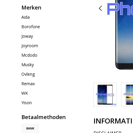
Merken
Aida
Borofone
Joway
Joyroom
Mcdodo
Musky
Ovleng
Remax
WK
Yison
Betaalmethoden
INFORMATI