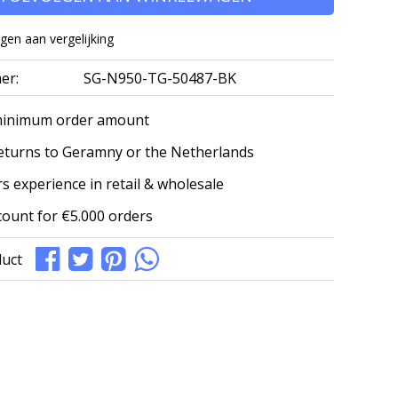
en aan vergelijking
er:
SG-N950-TG-50487-BK
minimum order amount
eturns to Geramny or the Netherlands
s experience in retail & wholesale
count for €5.000 orders
duct