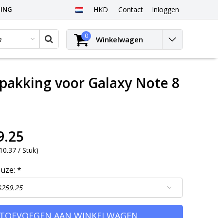
PING
HKD
Contact
Inloggen
0
Winkelwagen
pakking voor Galaxy Note 8
9.25
0.37 / Stuk
)
euze:
*
TOEVOEGEN AAN WINKELWAGEN