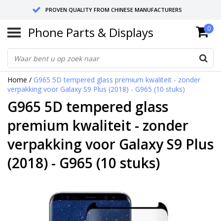
PROVEN QUALITY FROM CHINESE MANUFACTURERS
Phone Parts & Displays
0
SEND RETURNS TO GERMANY OR NETHERLANDS
10 DAY SHIPPING
Home
/
G965 5D tempered glass premium kwaliteit - zonder
verpakking voor Galaxy S9 Plus (2018) - G965 (10 stuks)
G965 5D tempered glass
premium kwaliteit - zonder
verpakking voor Galaxy S9 Plus
(2018) - G965 (10 stuks)