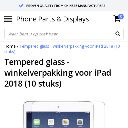
PROVEN QUALITY FROM CHINESE MANUFACTURERS
Phone Parts & Displays
0
SEND RETURNS TO GERMANY OR NETHERLANDS
10 DAY SHIPPING
Home
/
Tempered glass - winkelverpakking voor iPad 2018 (10
stuks)
Tempered glass -
winkelverpakking voor iPad
2018 (10 stuks)