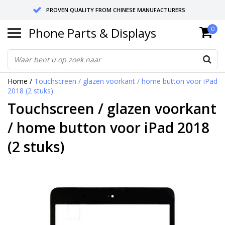
PROVEN QUALITY FROM CHINESE MANUFACTURERS
Phone Parts & Displays
0
SEND RETURNS TO GERMANY OR NETHERLANDS
10 DAY SHIPPING
Home
/
Touchscreen / glazen voorkant / home button voor iPad
2018 (2 stuks)
Touchscreen / glazen voorkant
/ home button voor iPad 2018
(2 stuks)