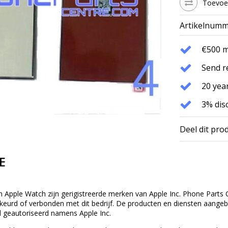
Toevoeg
Artikelnumm
€500 
Send r
20 year
3% dis
Deel dit pro
E
n Apple Watch zijn gerigistreerde merken van Apple Inc. Phone Parts C
eurd of verbonden met dit bedrijf. De producten en diensten aangebod
 geautoriseerd namens Apple Inc.