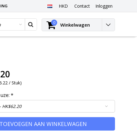
PING
HKD
Contact
Inloggen
0
Winkelwagen
.20
.22 / Stuk
)
euze:
*
TOEVOEGEN AAN WINKELWAGEN