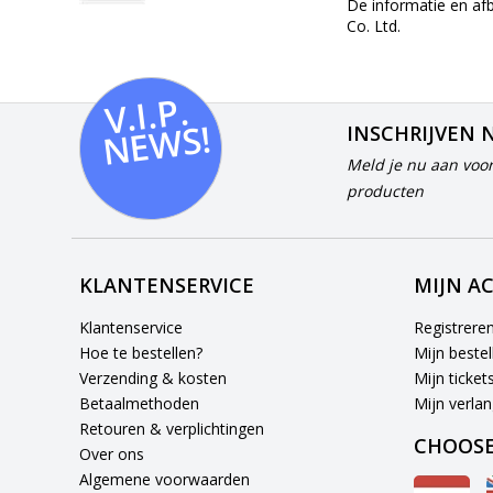
De informatie en af
Co. Ltd.
V.I.
P.
N
E
W
S!
INSCHRIJVEN 
Meld je nu aan voor
producten
KLANTENSERVICE
MIJN A
Klantenservice
Registrere
Hoe te bestellen?
Mijn bestel
Verzending & kosten
Mijn ticket
Betaalmethoden
Mijn verlang
Retouren & verplichtingen
CHOOSE
Over ons
Algemene voorwaarden