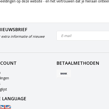
beeldingen op deze website - en het vertrouwen dat je hieraan ontle
NIEUWSBRIEF
 extra informatie of nieuwe
CCOUNT
BETAALMETHODEN
n
lingen
s
lijst
 LANGUAGE