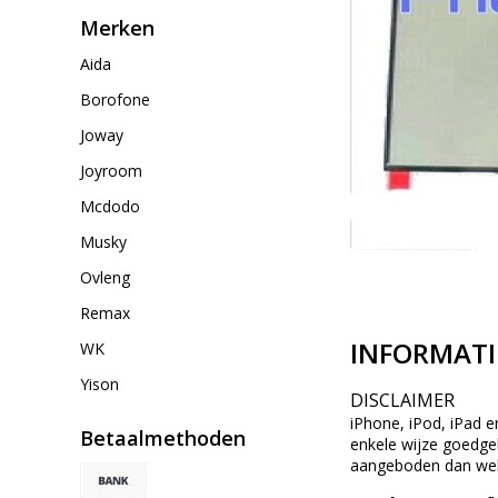
Merken
Aida
Borofone
Joway
Joyroom
Mcdodo
Musky
Ovleng
Remax
INFORMATI
WK
Yison
DISCLAIMER
iPhone, iPod, iPad e
Betaalmethoden
enkele wijze goedgek
aangeboden dan wel