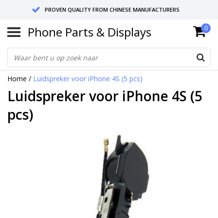
PROVEN QUALITY FROM CHINESE MANUFACTURERS
Phone Parts & Displays
0
SEND RETURNS TO GERMANY OR NETHERLANDS
10 DAY SHIPPING
Home
/
Luidspreker voor iPhone 4S (5 pcs)
Luidspreker voor iPhone 4S (5
pcs)