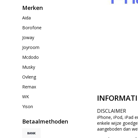
Merken
Aida
Borofone
Joway
Joyroom
Mcdodo
Musky
Ovleng
Remax
INFORMATI
WK
Yison
DISCLAIMER
iPhone, iPod, iPad e
Betaalmethoden
enkele wijze goedgek
aangeboden dan wel