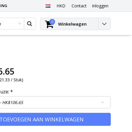
PING
HKD
Contact
Inloggen
0
Winkelwagen
6.65
1.33 / Stuk
)
euze:
*
TOEVOEGEN AAN WINKELWAGEN