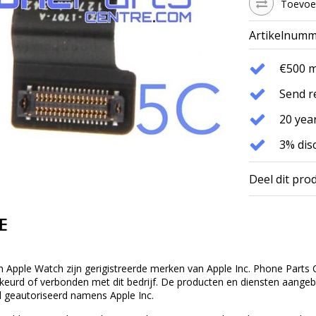
Toevoeg
Artikelnumm
€500 
Send r
20 year
3% dis
Deel dit pro
E
n Apple Watch zijn gerigistreerde merken van Apple Inc. Phone Parts C
eurd of verbonden met dit bedrijf. De producten en diensten aangebod
 geautoriseerd namens Apple Inc.