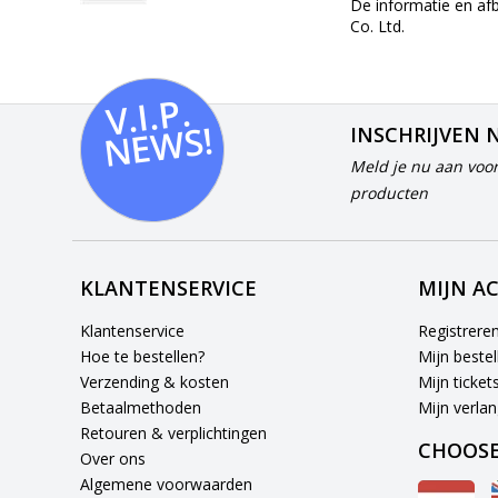
De informatie en af
Co. Ltd.
V.I.
P.
N
E
W
S!
INSCHRIJVEN 
Meld je nu aan voor
producten
KLANTENSERVICE
MIJN A
Klantenservice
Registrere
Hoe te bestellen?
Mijn bestel
Verzending & kosten
Mijn ticket
Betaalmethoden
Mijn verlang
Retouren & verplichtingen
CHOOSE
Over ons
Algemene voorwaarden