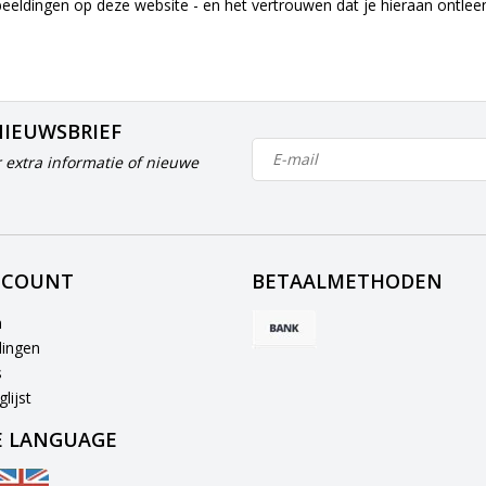
beeldingen op deze website - en het vertrouwen dat je hieraan ontle
NIEUWSBRIEF
 extra informatie of nieuwe
CCOUNT
BETAALMETHODEN
n
lingen
s
lijst
 LANGUAGE