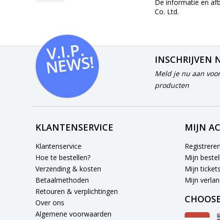
De informatie en af
Co. Ltd.
V.I.
P.
N
E
W
S!
INSCHRIJVEN 
Meld je nu aan voor
producten
KLANTENSERVICE
MIJN A
Klantenservice
Registrere
Hoe te bestellen?
Mijn bestel
Verzending & kosten
Mijn ticket
Betaalmethoden
Mijn verlang
Retouren & verplichtingen
CHOOSE
Over ons
Algemene voorwaarden