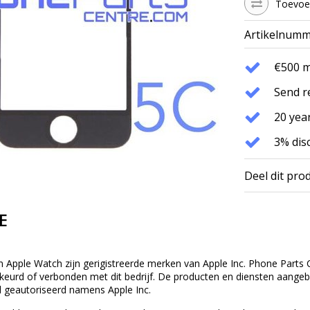
Toevoeg
Artikelnumm
€500 
Send r
20 year
3% dis
Deel dit pro
E
n Apple Watch zijn gerigistreerde merken van Apple Inc. Phone Parts C
eurd of verbonden met dit bedrijf. De producten en diensten aangebod
 geautoriseerd namens Apple Inc.