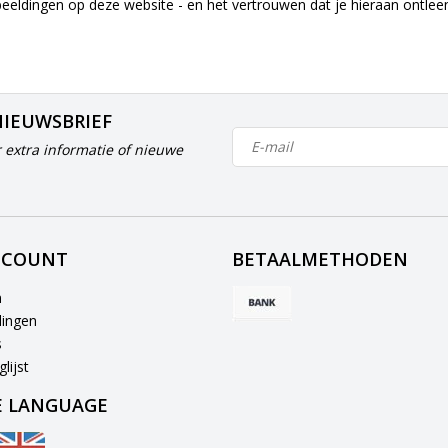
beeldingen op deze website - en het vertrouwen dat je hieraan ontle
NIEUWSBRIEF
 extra informatie of nieuwe
CCOUNT
BETAALMETHODEN
n
lingen
s
lijst
 LANGUAGE