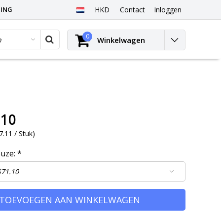
PING
HKD
Contact
Inloggen
0
Winkelwagen
.10
.11 / Stuk
)
euze:
*
TOEVOEGEN AAN WINKELWAGEN