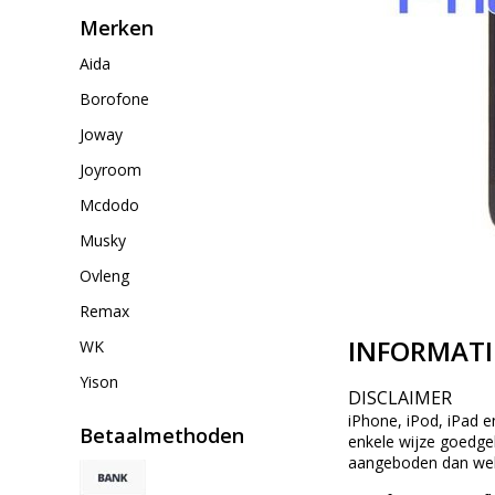
Merken
Aida
Borofone
Joway
Joyroom
Mcdodo
Musky
Ovleng
Remax
INFORMATI
WK
Yison
DISCLAIMER
iPhone, iPod, iPad e
Betaalmethoden
enkele wijze goedgek
aangeboden dan wel