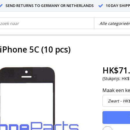
SEND RETURNS TO GERMANY OR NETHERLANDS
10 DAY SHIP
 iPhone 5C (10 pcs)
HK$71
(
Stukprijs:
HK$7
Maak een k