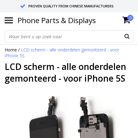
PROVEN QUALITY FROM CHINESE MANUFACTURERS
Phone Parts & Displays
0
SEND RETURNS TO GERMANY OR NETHERLANDS
10 DAY SHIPPING
Home
/
LCD scherm - alle onderdelen gemonteerd - voor
iPhone 5S
LCD scherm - alle onderdelen
gemonteerd - voor iPhone 5S