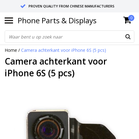
PROVEN QUALITY FROM CHINESE MANUFACTURERS
Phone Parts & Displays
0
SEND RETURNS TO GERMANY OR NETHERLANDS
10 DAY SHIPPING
Home
/
Camera achterkant voor iPhone 6S (5 pcs)
Camera achterkant voor
iPhone 6S (5 pcs)