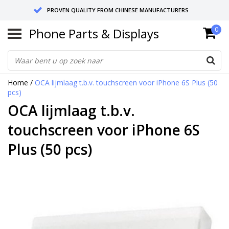
PROVEN QUALITY FROM CHINESE MANUFACTURERS
Phone Parts & Displays
0
SEND RETURNS TO GERMANY OR NETHERLANDS
10 DAY SHIPPING
Home
/
OCA lijmlaag t.b.v. touchscreen voor iPhone 6S Plus (50
pcs)
OCA lijmlaag t.b.v.
touchscreen voor iPhone 6S
Plus (50 pcs)