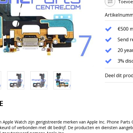
Toevoeg
Artikelnumm
€500 
Send r
20 year
3% dis
Deel dit pro
E
n Apple Watch zijn gerigistreerde merken van Apple Inc. Phone Parts C
eurd of verbonden met dit bedrijf. De producten en diensten aangebod