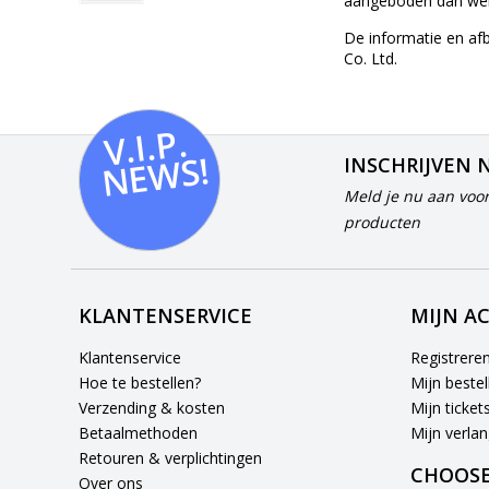
aangeboden dan wel
De informatie en af
Co. Ltd.
V.I.
P.
N
E
W
S!
INSCHRIJVEN 
Meld je nu aan voor
producten
KLANTENSERVICE
MIJN A
Klantenservice
Registrere
Hoe te bestellen?
Mijn bestel
Verzending & kosten
Mijn ticket
Betaalmethoden
Mijn verlang
Retouren & verplichtingen
CHOOSE
Over ons