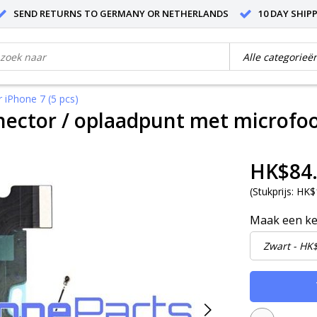
SEND RETURNS TO GERMANY OR NETHERLANDS
10 DAY SHIP
 iPhone 7 (5 pcs)
ector / oplaadpunt met microfoon
HK$84
(
Stukprijs:
HK$1
Maak een k