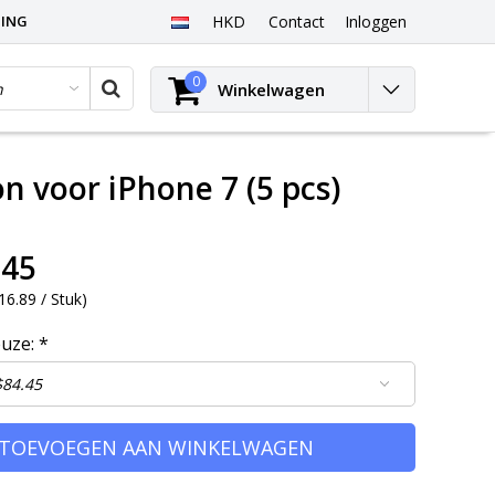
PING
HKD
Contact
Inloggen
0
Winkelwagen
 voor iPhone 7 (5 pcs)
.45
6.89 / Stuk
)
euze:
*
TOEVOEGEN AAN WINKELWAGEN