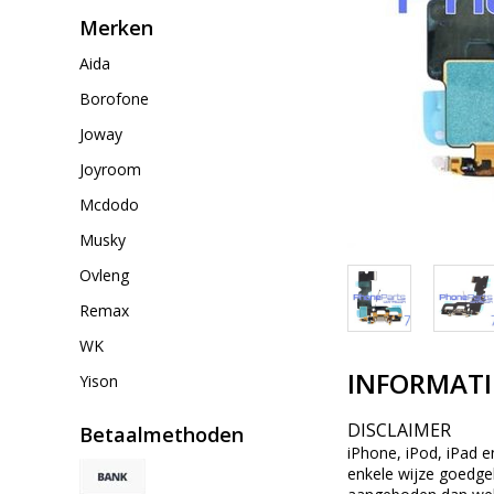
Merken
Aida
Borofone
Joway
Joyroom
Mcdodo
Musky
Ovleng
Remax
WK
INFORMATI
Yison
DISCLAIMER
Betaalmethoden
iPhone, iPod, iPad e
enkele wijze goedgek