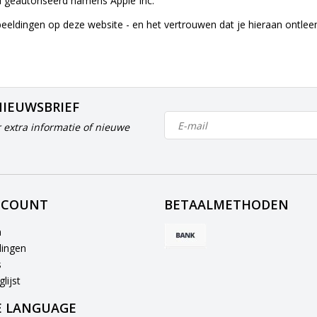
 geautoriseerd namens Apple Inc.
beeldingen op deze website - en het vertrouwen dat je hieraan ontle
NIEUWSBRIEF
 extra informatie of nieuwe
CCOUNT
BETAALMETHODEN
n
lingen
s
lijst
 LANGUAGE