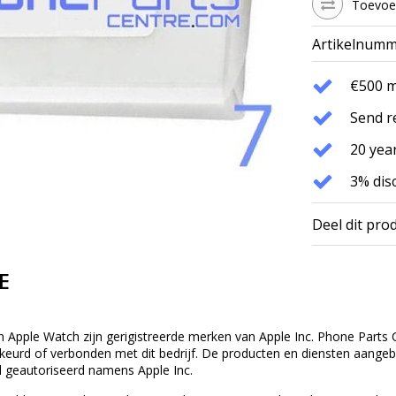
Toevoeg
Artikelnumm
€500 
Send r
20 year
3% dis
Deel dit pro
E
n Apple Watch zijn gerigistreerde merken van Apple Inc. Phone Parts C
eurd of verbonden met dit bedrijf. De producten en diensten aangebod
 geautoriseerd namens Apple Inc.