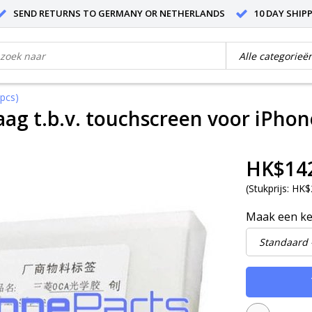
SEND RETURNS TO GERMANY OR NETHERLANDS
10 DAY SHIP
 pcs)
aag t.b.v. touchscreen voor iPhone
HK$14
(
Stukprijs:
HK$2
Maak een k