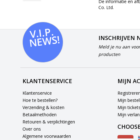
De informatie en af
Co. Ltd.
V.I.
P.
N
E
W
S!
INSCHRIJVEN 
Meld je nu aan voor
producten
KLANTENSERVICE
MIJN A
Klantenservice
Registrere
Hoe te bestellen?
Mijn bestel
Verzending & kosten
Mijn ticket
Betaalmethoden
Mijn verlang
Retouren & verplichtingen
CHOOSE
Over ons
Algemene voorwaarden