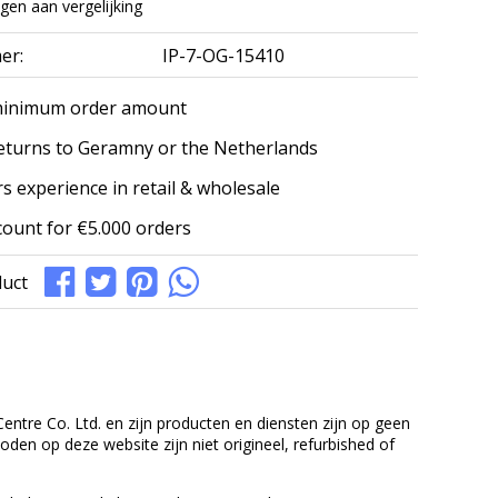
en aan vergelijking
er:
IP-7-OG-15410
minimum order amount
eturns to Geramny or the Netherlands
s experience in retail & wholesale
count for €5.000 orders
duct
entre Co. Ltd. en zijn producten en diensten zijn op geen
en op deze website zijn niet origineel, refurbished of