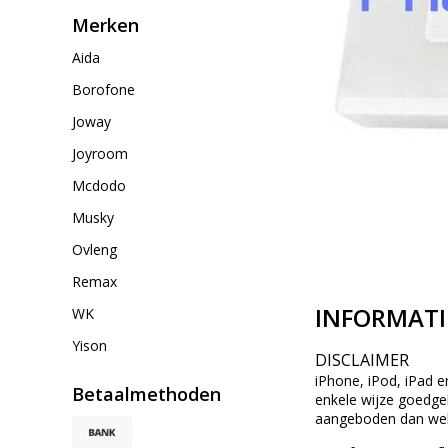
Merken
Aida
Borofone
Joway
Joyroom
Mcdodo
Musky
Ovleng
Remax
INFORMATI
WK
Yison
DISCLAIMER
iPhone, iPod, iPad e
Betaalmethoden
enkele wijze goedgek
aangeboden dan wel