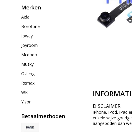
Merken
Aida
Borofone
Joway
Joyroom
Mcdodo
Musky
Ovleng
Remax
INFORMATI
WK
Yison
DISCLAIMER
iPhone, iPod, iPad e
Betaalmethoden
enkele wijze goedgek
aangeboden dan wel