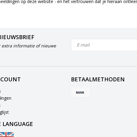
beeldingen op deze website - en het vertrouwen dat je hieraan ontle
NIEUWSBRIEF
 extra informatie of nieuwe
CCOUNT
BETAALMETHODEN
n
lingen
s
lijst
 LANGUAGE