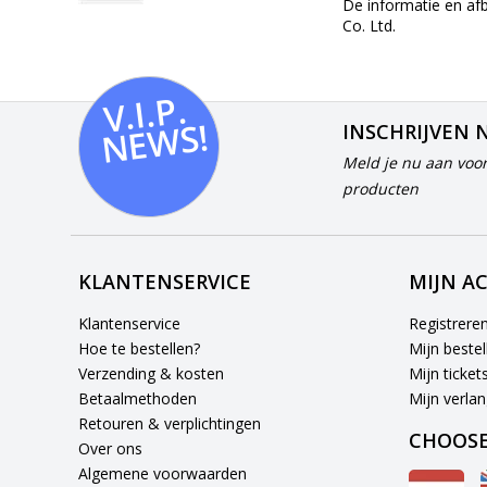
De informatie en af
Co. Ltd.
V.I.
P.
N
E
W
S!
INSCHRIJVEN 
Meld je nu aan voor
producten
KLANTENSERVICE
MIJN A
Klantenservice
Registrere
Hoe te bestellen?
Mijn bestel
Verzending & kosten
Mijn ticket
Betaalmethoden
Mijn verlang
Retouren & verplichtingen
CHOOSE
Over ons
Algemene voorwaarden