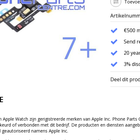
Toevoeg
Artikelnumm
€500 
Send r
20 year
3% dis
Deel dit pro
E
n Apple Watch zijn gerigistreerde merken van Apple Inc. Phone Parts C
eurd of verbonden met dit bedrijf. De producten en diensten aangebod
 geautoriseerd namens Apple Inc.