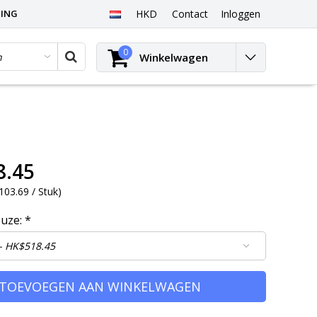
PING
HKD
Contact
Inloggen
0
Winkelwagen
8.45
03.69 / Stuk
)
euze:
*
TOEVOEGEN AAN WINKELWAGEN