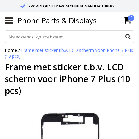
PROVEN QUALITY FROM CHINESE MANUFACTURERS
Phone Parts & Displays
0
SEND RETURNS TO GERMANY OR NETHERLANDS
10 DAY SHIPPING
Home
/
Frame met sticker t.b.v. LCD scherm voor iPhone 7 Plus
(10 pcs)
Frame met sticker t.b.v. LCD
scherm voor iPhone 7 Plus (10
pcs)