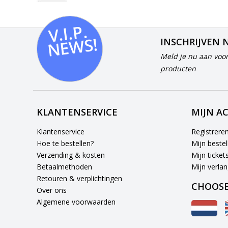
V.I.
P.
N
E
W
S!
INSCHRIJVEN 
Meld je nu aan voor
producten
KLANTENSERVICE
MIJN A
Klantenservice
Registrere
Hoe te bestellen?
Mijn bestel
Verzending & kosten
Mijn ticket
Betaalmethoden
Mijn verlang
Retouren & verplichtingen
CHOOSE
Over ons
Algemene voorwaarden