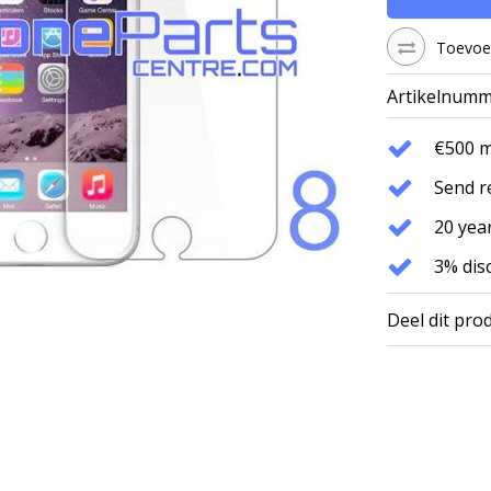
Toevoeg
Artikelnumm
€500 
Send r
20 year
3% dis
Deel dit pro