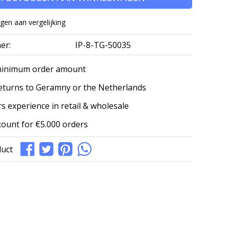
en aan vergelijking
er:
IP-8-TG-50035
minimum order amount
eturns to Geramny or the Netherlands
s experience in retail & wholesale
count for €5.000 orders
duct