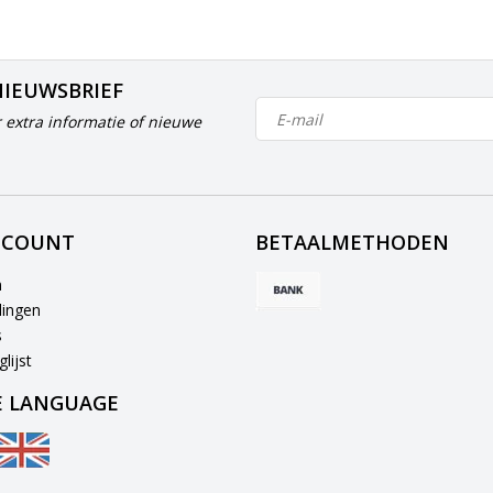
NIEUWSBRIEF
 extra informatie of nieuwe
CCOUNT
BETAALMETHODEN
n
lingen
s
lijst
 LANGUAGE