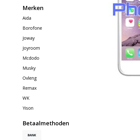
Merken
Aida
Borofone
Joway
Joyroom
Mcdodo
Musky
Ovleng
Remax
WK
Yison
Betaalmethoden