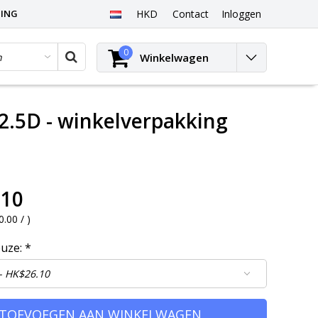
PING
HKD
Contact
Inloggen
0
Winkelwagen
2.5D - winkelverpakking
.10
0.00 /
)
euze:
*
TOEVOEGEN AAN WINKELWAGEN