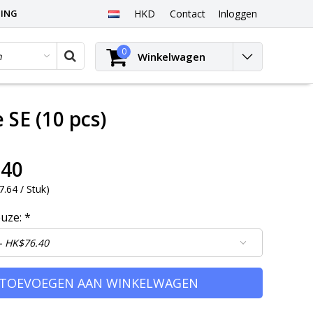
PING
HKD
Contact
Inloggen
0
Winkelwagen
SE (10 pcs)
.40
.64 / Stuk
)
euze:
*
TOEVOEGEN AAN WINKELWAGEN