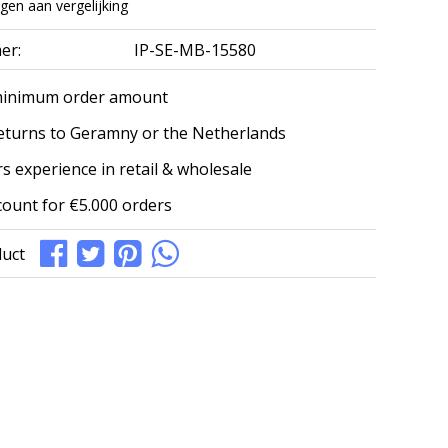
en aan vergelijking
er:
IP-SE-MB-15580
minimum order amount
eturns to Geramny or the Netherlands
s experience in retail & wholesale
count for €5.000 orders
duct