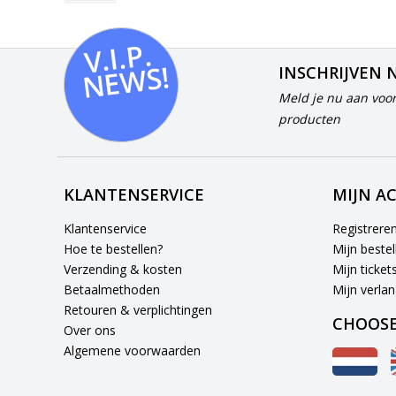
V.I.
P.
N
E
W
S!
INSCHRIJVEN 
Meld je nu aan voor
producten
KLANTENSERVICE
MIJN A
Klantenservice
Registrere
Hoe te bestellen?
Mijn bestel
Verzending & kosten
Mijn ticket
Betaalmethoden
Mijn verlang
Retouren & verplichtingen
CHOOSE
Over ons
Algemene voorwaarden