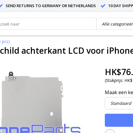
SEND RETURNS TO GERMANY OR NETHERLANDS
10 DAY SHIP
 pcs)
child achterkant LCD voor iPhone 
HK$76
(
Stukprijs:
HK$7
Maak een k