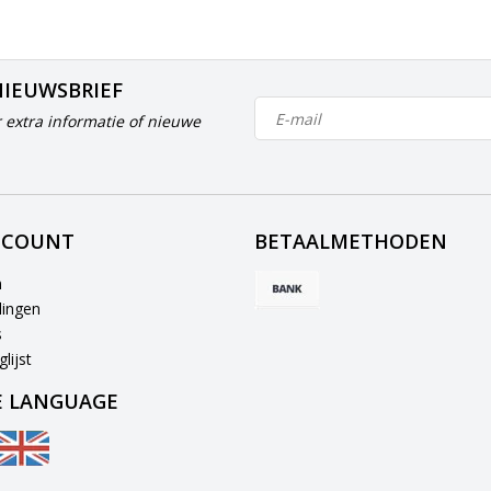
NIEUWSBRIEF
 extra informatie of nieuwe
CCOUNT
BETAALMETHODEN
n
lingen
s
lijst
 LANGUAGE