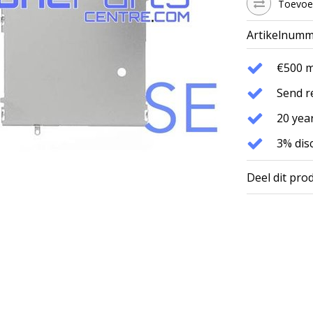
Toevoeg
Artikelnumm
€500 
Send r
20 year
3% dis
Deel dit pro