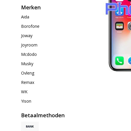
Merken
Aida
Borofone
Joway
Joyroom
Mcdodo
Musky
Ovleng
Remax
WK
Yison
Betaalmethoden