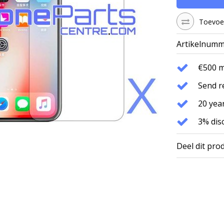
Toevoeg
Artikelnumm
€500 
Send r
20 year
3% dis
Deel dit pro