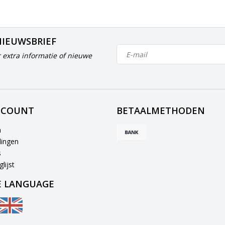
NIEUWSBRIEF
 extra informatie of nieuwe
CCOUNT
BETAALMETHODEN
n
lingen
s
lijst
 LANGUAGE