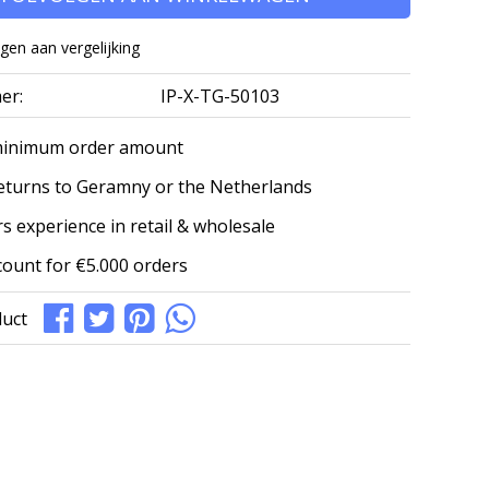
en aan vergelijking
er:
IP-X-TG-50103
minimum order amount
eturns to Geramny or the Netherlands
s experience in retail & wholesale
count for €5.000 orders
duct