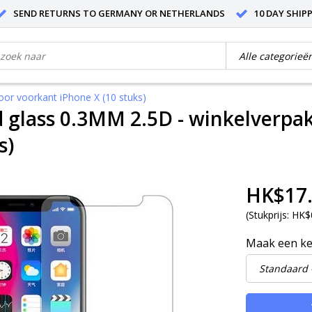
SEND RETURNS TO GERMANY OR NETHERLANDS
10 DAY SHIP
or voorkant iPhone X (10 stuks)
glass 0.3MM 2.5D - winkelverpak
s)
HK$17
(
Stukprijs:
HK$
Maak een k