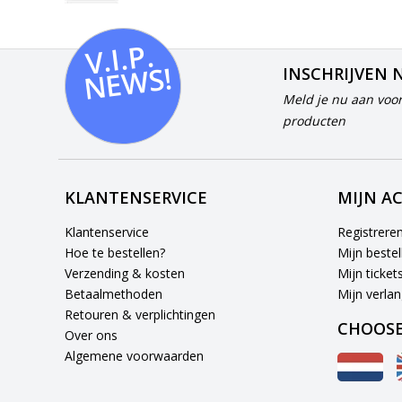
V.I.
P.
N
E
W
S!
INSCHRIJVEN 
Meld je nu aan voor
producten
KLANTENSERVICE
MIJN A
Klantenservice
Registrere
Hoe te bestellen?
Mijn bestel
Verzending & kosten
Mijn ticket
Betaalmethoden
Mijn verlang
Retouren & verplichtingen
CHOOSE
Over ons
Algemene voorwaarden