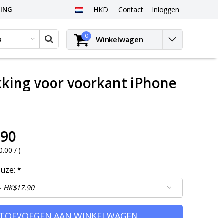
PING
HKD
Contact
Inloggen
0
Winkelwagen
king voor voorkant iPhone
.90
0.00 /
)
euze:
*
TOEVOEGEN AAN WINKELWAGEN