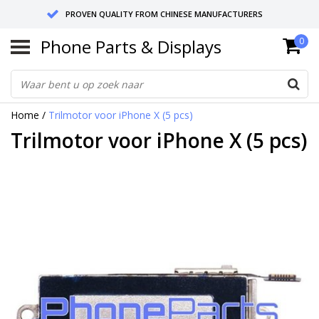
PROVEN QUALITY FROM CHINESE MANUFACTURERS
Phone Parts & Displays
0
SEND RETURNS TO GERMANY OR NETHERLANDS
10 DAY SHIPPING
Home
/
Trilmotor voor iPhone X (5 pcs)
Trilmotor voor iPhone X (5 pcs)