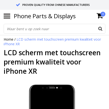
PROVEN QUALITY FROM CHINESE MANUFACTURERS
Phone Parts & Displays
0
SEND RETURNS TO GERMANY OR NETHERLANDS
10 DAY SHIPPING
Home
/
LCD scherm met touchscreen premium kwaliteit voor
iPhone XR
LCD scherm met touchscreen
premium kwaliteit voor
iPhone XR