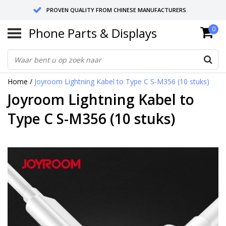
PROVEN QUALITY FROM CHINESE MANUFACTURERS
Phone Parts & Displays
0
SEND RETURNS TO GERMANY OR NETHERLANDS
10 DAY SHIPPING
Home
/
Joyroom Lightning Kabel to Type C S-M356 (10 stuks)
Joyroom Lightning Kabel to
Type C S-M356 (10 stuks)