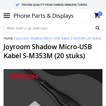
PROVEN QUALITY FROM CHINESE MANUFACTURERS
Phone Parts & Displays
0
SEND RETURNS TO GERMANY OR NETHERLANDS
10 DAY SHIPPING
Home
/
Joyroom Shadow Micro-USB Kabel S-M353M (20 stuks)
Joyroom Shadow Micro-USB
Kabel S-M353M (20 stuks)