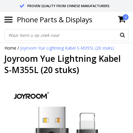
PROVEN QUALITY FROM CHINESE MANUFACTURERS
Phone Parts & Displays
0
SEND RETURNS TO GERMANY OR NETHERLANDS
10 DAY SHIPPING
Home
/
Joyroom Yue Lightning Kabel S-M355L (20 stuks)
Joyroom Yue Lightning Kabel
S-M355L (20 stuks)