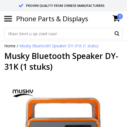
PROVEN QUALITY FROM CHINESE MANUFACTURERS
Phone Parts & Displays
0
SEND RETURNS TO GERMANY OR NETHERLANDS
10 DAY SHIPPING
Home
/
Musky Bluetooth Speaker DY-31K (1 stuks)
Musky Bluetooth Speaker DY-
31K (1 stuks)