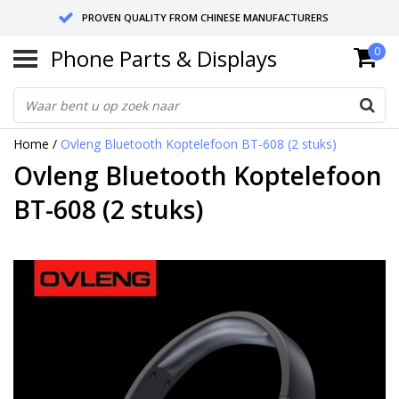
PROVEN QUALITY FROM CHINESE MANUFACTURERS
Phone Parts & Displays
0
SEND RETURNS TO GERMANY OR NETHERLANDS
10 DAY SHIPPING
Home
/
Ovleng Bluetooth Koptelefoon BT-608 (2 stuks)
Ovleng Bluetooth Koptelefoon
BT-608 (2 stuks)