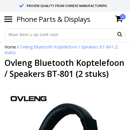
PROVEN QUALITY FROM CHINESE MANUFACTURERS
Phone Parts & Displays
0
SEND RETURNS TO GERMANY OR NETHERLANDS
10 DAY SHIPPING
Home
/
Ovleng Bluetooth Koptelefoon / Speakers BT-801 (2
stuks)
Ovleng Bluetooth Koptelefoon
/ Speakers BT-801 (2 stuks)