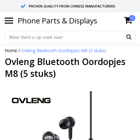
PROVEN QUALITY FROM CHINESE MANUFACTURERS
Phone Parts & Displays
0
SEND RETURNS TO GERMANY OR NETHERLANDS
10 DAY SHIPPING
Home
/
Ovleng Bluetooth Oordopjes M8 (5 stuks)
Ovleng Bluetooth Oordopjes
M8 (5 stuks)