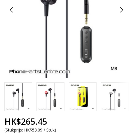
HK$265.45
(
Stukprijs:
HK$53.09 / Stuk
)