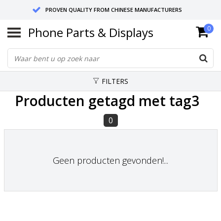
PROVEN QUALITY FROM CHINESE MANUFACTURERS
Phone Parts & Displays
0
SEND RETURNS TO GERMANY OR NETHERLANDS
10 DAY SHIPPING
FILTERS
Producten getagd met tag3
0
Geen producten gevonden!...