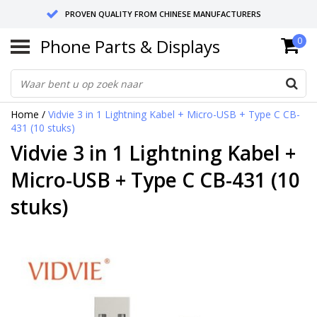
PROVEN QUALITY FROM CHINESE MANUFACTURERS
Phone Parts & Displays
0
SEND RETURNS TO GERMANY OR NETHERLANDS
10 DAY SHIPPING
Home
/
Vidvie 3 in 1 Lightning Kabel + Micro-USB + Type C CB-
431 (10 stuks)
Vidvie 3 in 1 Lightning Kabel +
Micro-USB + Type C CB-431 (10
stuks)