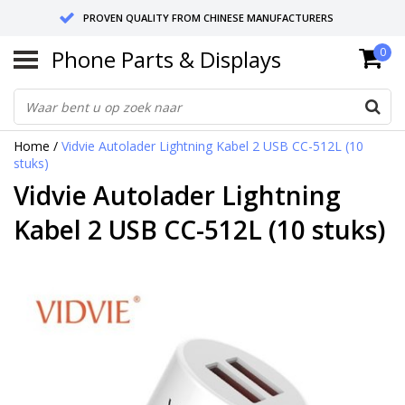
PROVEN QUALITY FROM CHINESE MANUFACTURERS
Phone Parts & Displays
0
SEND RETURNS TO GERMANY OR NETHERLANDS
10 DAY SHIPPING
Home
/
Vidvie Autolader Lightning Kabel 2 USB CC-512L (10
stuks)
Vidvie Autolader Lightning
Kabel 2 USB CC-512L (10 stuks)