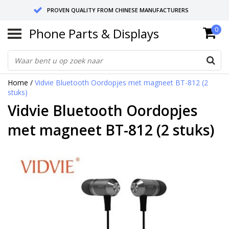
PROVEN QUALITY FROM CHINESE MANUFACTURERS
Phone Parts & Displays
0
SEND RETURNS TO GERMANY OR NETHERLANDS
10 DAY SHIPPING
Home
/
Vidvie Bluetooth Oordopjes met magneet BT-812 (2
stuks)
Vidvie Bluetooth Oordopjes
met magneet BT-812 (2 stuks)